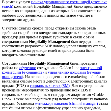
В рамках услуги
поиска управляющего гостиницей (
executive
search
)
компанией Hospitality Management было представлено
несколько кандидатов, один из которых был окончательно
одобрен собственником и принял активное участие в
завершении аудита.
С учетом сжатых сроков перед открытием сезона отель
требовал скорейшего внедрения стандартных операционных
процедур для приема первых туристов: в связи с этим
специалистами
Hospitality Management
был передан пакет
собственных разработок SOP новому управляющему отелем,
которые команда руководителей отделов должна была
внедрить самостоятельно.
C
отрудниками
Hospitality
Management
была проведена
работа по
обучению
сотрудников
Golden
Line
электронной
коммерции (
e
-
commerce
)
и
управлению доходами (
revenue
management
)
. На основе проведенного
e
-
marketing
audit
были
выявлены слабые места в действующих электронных каналах
продаж (
EDS
) и
социальных сетях (
SM
)
. Для их устранения
проведены мероприятия по приведению всех
EDS
и
социальных сетей к единым стандартам апарт-отеля «
Golden
Line
». Также был подключён ряд новых электронных каналов
продаж. Установка
менеджера каналов (
channel
manager
)
стала
серьёзным шагом к эффективному управлению доходами,