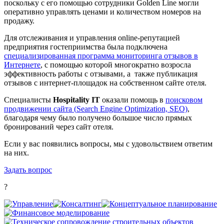
поскольку с его помощью сотрудники
Golden
Line
могли
оперативно управлять ценами и количеством номеров на
продажу.
Для отслеживания и управления
online
-репутацией
предприятия гостеприимства была подключена
специализированная программа мониторинга отзывов в
Интернете
, с помощью которой многократно возросла
эффективность работы с отзывами, а также публикация
отзывов с интернет-площадок на собственном сайте отеля.
Специалисты
Hospitality
IT
оказали помощь в
поисковом
продвижении сайта (
S
earch
E
ngine
O
ptimization, SEO)
,
благодаря чему было получено большое число прямых
бронирований через сайт отеля.
Если у вас появились вопросы, мы с удовольствием ответим
на них.
Задать вопрос
?