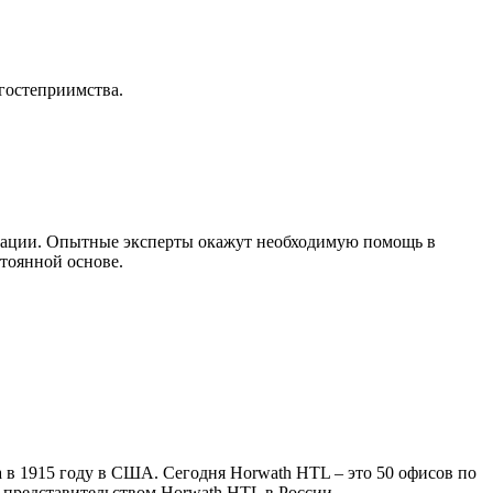
гостеприимства.
изации. Опытные эксперты окажут необходимую помощь в
тоянной основе.
 в 1915 году в США. Сегодня Horwath HTL – это 50 офисов по
 представительством Horwath HTL в России.