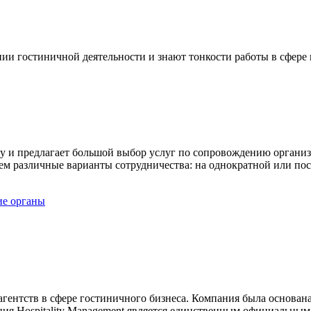
 гостиничной деятельности и знают тонкости работы в сфере 
ту и предлагает большой выбор услуг по сопровождению орган
м различные варианты сотрудничества: на однократной или пос
ие органы
ентств в сфере гостиничного бизнеса. Компания была основана
ия Hospitality Management является единственным официальным