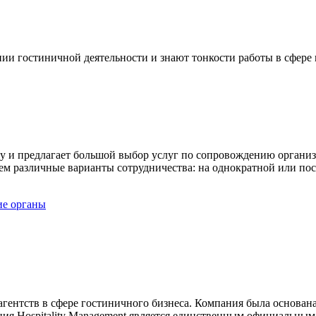
 гостиничной деятельности и знают тонкости работы в сфере 
ту и предлагает большой выбор услуг по сопровождению орган
м различные варианты сотрудничества: на однократной или пос
ие органы
ентств в сфере гостиничного бизнеса. Компания была основана
ия Hospitality Management является единственным официальным