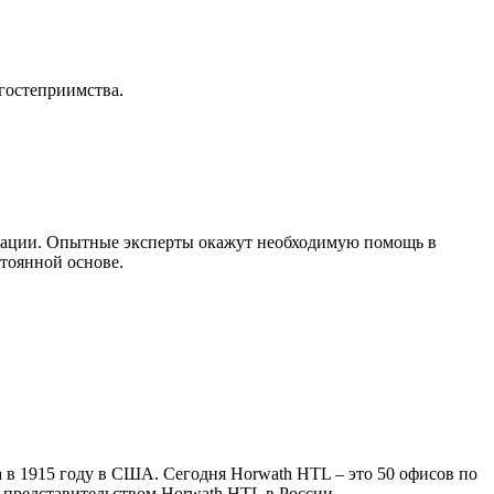
гостеприимства.
изации. Опытные эксперты окажут необходимую помощь в
тоянной основе.
 в 1915 году в США. Сегодня Horwath HTL – это 50 офисов по
 представительством Horwath HTL в России.